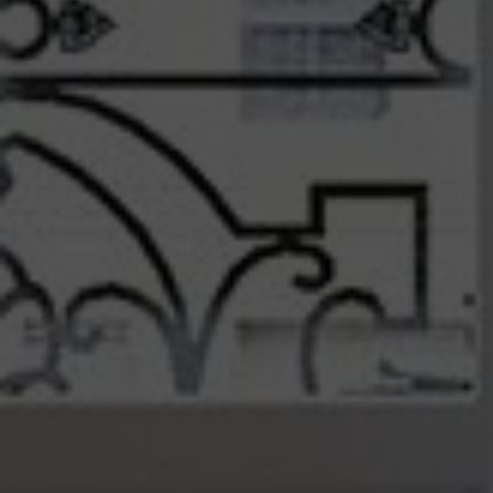
START
TROCKENBAU
BRANDSCHUTZ
SCHALLSCHUTZ
FLIESEN
STAUBSCHUTZ
DÄMMARBEITEN